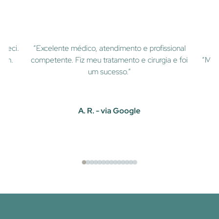
nheci.
“Excelente médico, atendimento e profissional
bem.
competente. Fiz meu tratamento e cirurgia e foi
“Meu
um sucesso.”
A. R. - via Google